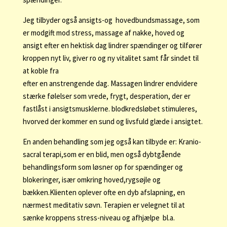
Jeg tilbyder også ansigts-og hovedbundsmassage, som
er modgift mod stress, massage af nakke, hoved og
ansigt efter en hektisk dag lindrer spændinger og tilfører
kroppen nyt liv, giver ro og ny vitalitet samt får sindet til
at koble fra
efter en anstrengende dag. Massagen lindrer endvidere
stærke følelser som vrede, frygt, desperation, der er
fastlåst i ansigtsmusklerne. blodkredsløbet stimuleres,
hvorved der kommer en sund og livsfuld glæde i ansigtet.
En anden behandling som jeg også kan tilbyde er: Kranio-
sacral terapi,som er en blid, men også dybtgående
behandlingsform som løsner op for spændinger og
blokeringer, især omkring hoved,rygsøjle og
bækken.Klienten oplever ofte en dyb afslapning, en
nærmest meditativ søvn. Terapien er velegnet til at
sænke kroppens stress-niveau og afhjælpe bl.a.